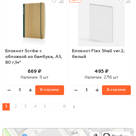
Блокнот Scribe с
Блокнот Flex Shall ver.2,
обложкой из бамбука, А5,
белый
80 г/м²
669 ₽
495 ₽
Наличие:
9 шт
Наличие:
2716 шт
В корзину
В корзину
1
2
3
4
5
...
8