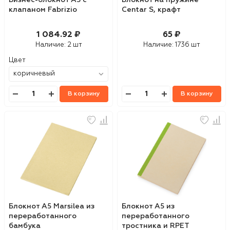
Бизнес-блокнот А5 с
Блокнот на пружине
клапаном Fabrizio
Centar S, крафт
1 084.92 ₽
65 ₽
Наличие:
2 шт
Наличие:
1736 шт
Цвет
В корзину
В корзину
Блокнот А5 Marsilea из
Блокнот А5 из
переработанного
переработанного
бамбука
тростника и RPET