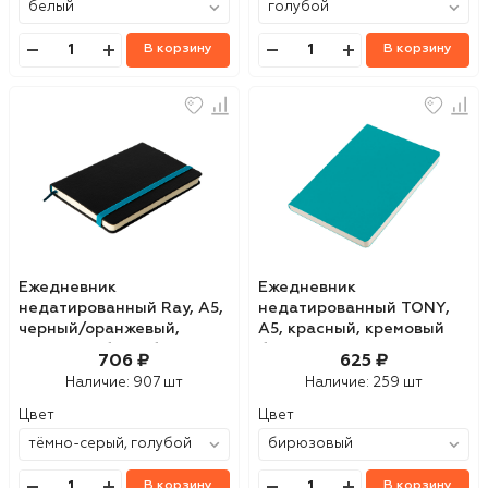
В корзину
В корзину
Ежедневник
Ежедневник
недатированный Ray, А5,
недатированный TONY,
черный/оранжевый,
А5, красный, кремовый
кремовый блок, без
блок в линейку
706 ₽
625 ₽
обреза
Наличие:
907 шт
Наличие:
259 шт
Цвет
Цвет
В корзину
В корзину