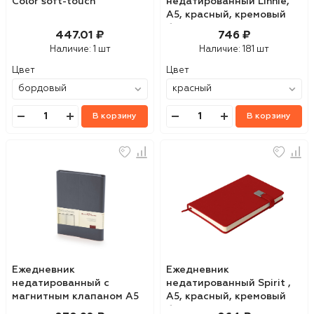
Color soft-touch
недатированный Linnie,
А5, красный, кремовый
блок
447.01 ₽
746 ₽
Наличие:
1 шт
Наличие:
181 шт
Цвет
Цвет
В корзину
В корзину
Ежедневник
Ежедневник
недатированный с
недатированный Spirit ,
магнитным клапаном А5
А5, красный, кремовый
Waltz
блок