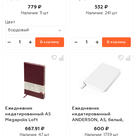
бордовый, кремовый
779 ₽
532 ₽
блок, золотой срез
Наличие:
11 шт
Наличие:
241 шт
Цвет
В корзину
В корзину
Ежедневник
Ежедневник
недатированный А5
недатированный
Megapolis Loft
ANDERSON, А5, белый,
белый блок
667.91 ₽
600 ₽
Наличие:
47 шт
Наличие:
1739 шт