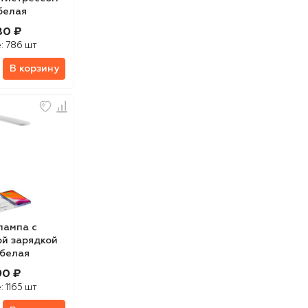
белая
80 ₽
е:
786 шт
В корзину
лампа с
й зарядкой
 белая
90 ₽
е:
1165 шт