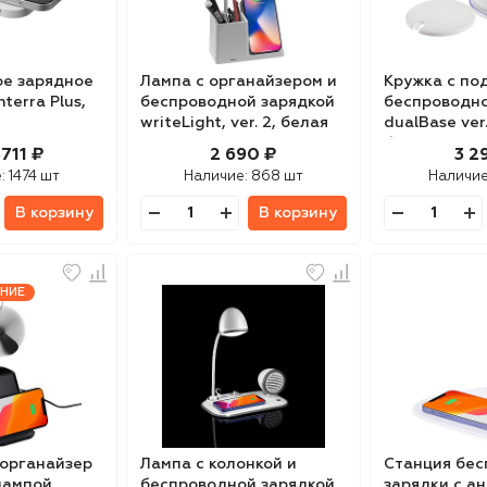
е зарядное
Лампа с органайзером и
Кружка с по
terra Plus,
беспроводной зарядкой
беспроводно
writeLight, ver. 2, белая
dualBase ver.
белая
711 ₽
2 690 ₽
3 2
₽
:
1474 шт
Наличие:
868 шт
Наличи
В корзину
В корзину
НИЕ
органайзер
Лампа с колонкой и
Станция бе
лампой,
беспроводной зарядкой
зарядки с а