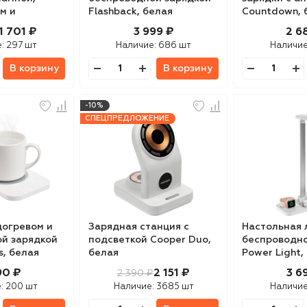
м и
Flashback, белая
Countdown, 
логотипа
1 701 ₽
3 999 ₽
2 6
 черный
е:
297 шт
Наличие:
686 шт
Наличи
В корзину
В корзину
-10%
СПЕЦПРЕДЛОЖЕНИЕ
догревом и
Зарядная станция с
Настольная 
й зарядкой
подсветкой Cooper Duo,
беспроводно
s, белая
белая
Power Light,
90 ₽
2 151 ₽
3 6
2 390 ₽
:
200 шт
Наличие:
3685 шт
Наличи