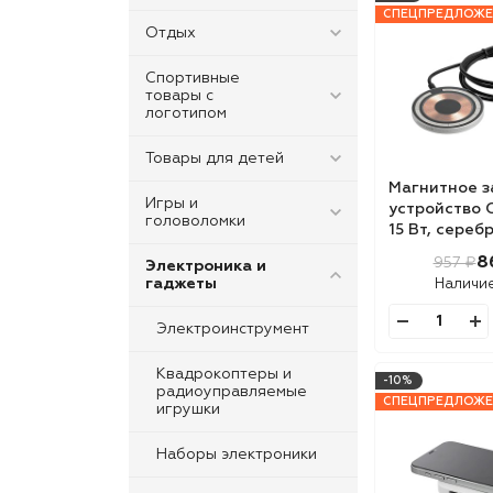
СПЕЦПРЕДЛОЖЕ
Отдых
Спортивные
товары с
логотипом
Товары для детей
Магнитное з
Игры и
устройство 
головоломки
15 Вт, сереб
8
957 ₽
Электроника и
гаджеты
Наличи
Электроинструмент
Квадрокоптеры и
-10%
радиоуправляемые
СПЕЦПРЕДЛОЖЕ
игрушки
Наборы электроники