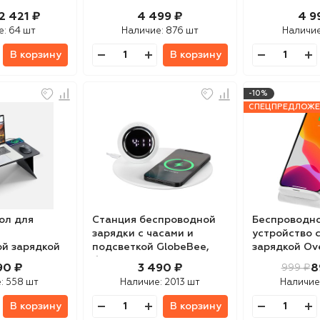
Sonance, се
2 421 ₽
4 499 ₽
4 9
е:
64 шт
Наличие:
876 шт
Наличи
В корзину
В корзину
-10%
СПЕЦПРЕДЛОЖЕ
ол для
Станция беспроводной
Беспроводно
зарядки с часами и
устройство 
й зарядкой
подсветкой GlobeBee,
зарядкой Ov
ble, серый
белая
90 ₽
3 490 ₽
8
999 ₽
е:
558 шт
Наличие:
2013 шт
Наличие
В корзину
В корзину