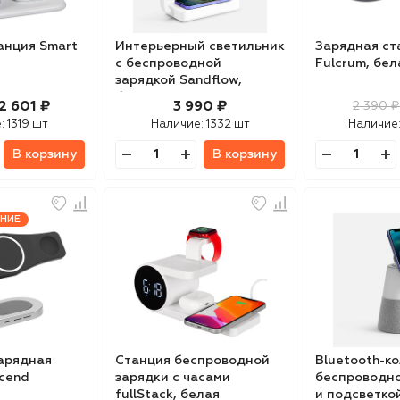
анция Smart
Интерьерный светильник
Зарядная ст
с беспроводной
Fulcrum, бел
зарядкой Sandflow,
белый
2 601 ₽
3 990 ₽
2 390 ₽
е:
1319 шт
Наличие:
1332 шт
Наличие
В корзину
В корзину
НИЕ
арядная
Станция беспроводной
Bluetooth-ко
scend
зарядки с часами
беспроводно
fullStack, белая
и подсветко