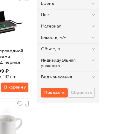
Бренд
Цвет
Материал
Емкость, мАч
Объем, л
спроводной
асами
Индивидуальная
.2, черная
упаковка
99 ₽
Вид нанесения
е:
1112 шт
В корзину