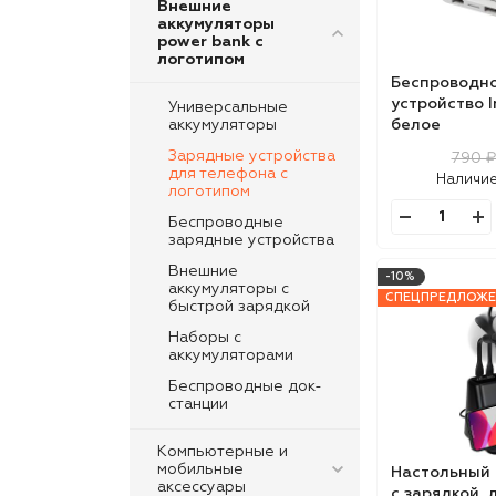
Внешние
аккумуляторы
power bank с
логотипом
Беспроводно
устройство In
Универсальные
аккумуляторы
белое
Зарядные устройства
790 
для телефона с
Наличие
логотипом
Беспроводные
зарядные устройства
Внешние
-10%
аккумуляторы с
СПЕЦПРЕДЛОЖЕ
быстрой зарядкой
Наборы с
аккумуляторами
Беспроводные док-
станции
Компьютерные и
мобильные
Настольный 
аксессуары
с зарядкой, 