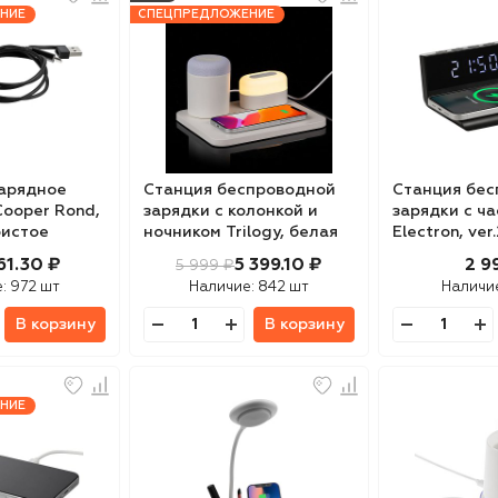
НИЕ
СПЕЦПРЕДЛОЖЕНИЕ
арядное
Станция беспроводной
Станция бе
Cooper Rond,
зарядки с колонкой и
зарядки с ч
ристое
ночником Trilogy, белая
Electron, ver
61.30 ₽
5 399.10 ₽
2 9
5 999 ₽
е:
972 шт
Наличие:
842 шт
Наличи
В корзину
В корзину
НИЕ