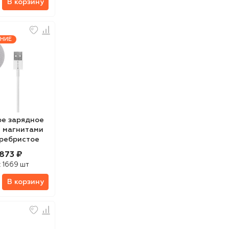
В корзину
НИЕ
е зарядное
с магнитами
ребристое
873 ₽
:
1669 шт
В корзину