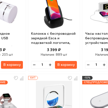
ядное
Колонка с беспроводной
Часы настол
c USB
зарядкой Esca и
беспроводн
подсветкой логотипа,
устройством 
ным кабелем
черная
белые
3 ₽
3 399 ₽
3 1
е:
205 шт
Наличие:
889 шт
Наличи
В корзину
В корзину
ХИТ
-10%
НИЕ
СПЕЦПРЕДЛОЖЕ