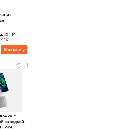
анция
ая
2 151 ₽
:
4504 шт
В корзину
лонка с
й зарядкой
й Cone