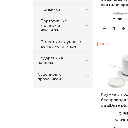
вентиляторо
Наушники
подсветкой 
1 890 ₽
powerTower,
Наличи
Портативные
колонки и
наушники
Гаджеты для умного
ХИТ
дома с логотипом
Подарочные
наборы
Сувениры к
праздникам
Кружка с по
беспроводно
dualBase plu
2 9
Наличие