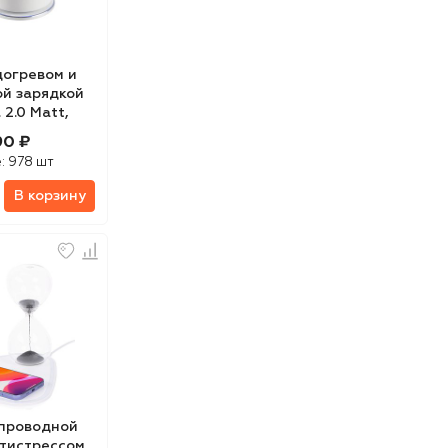
догревом и
й зарядкой
 2.0 Matt,
90 ₽
е:
978 шт
В корзину
спроводной
нтистрессом