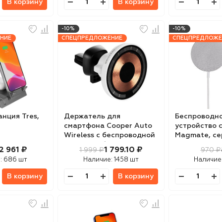
В корзину
В корзину
-10%
-10%
НИЕ
СПЕЦПРЕДЛОЖЕНИЕ
СПЕЦПРЕДЛОЖЕ
нция Tres,
Держатель для
Беспроводно
смартфона Cooper Auto
устройство 
Wireless с беспроводной
Magmate, се
зарядкой, белый
2 961 ₽
1 799.10 ₽
1 999 ₽
970 ₽
:
686 шт
Наличие:
1458 шт
Наличие
В корзину
В корзину