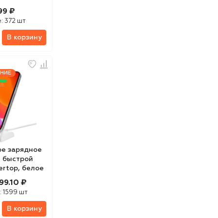
рая
99 ₽
е:
372 шт
В корзину
НИЕ
е зарядное
с быстрой
ertop, белое
99.10 ₽
:
1599 шт
В корзину