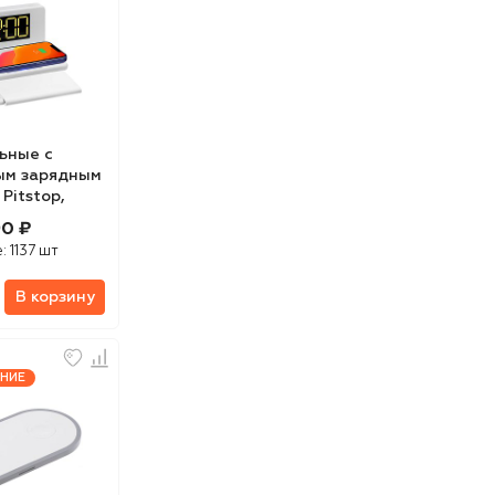
ьные с
ым зарядным
Pitstop,
90 ₽
е:
1137 шт
В корзину
НИЕ