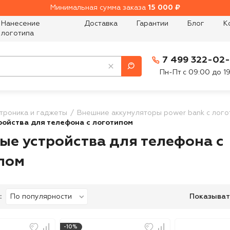
Минимальная сумма заказа
15 000 ₽
Нанесение
Доставка
Гарантии
Блог
К
логотипа
7 499 322-02
Пн-Пт с 09:00 до 1
троника и гаджеты
Внешние аккумуляторы power bank с лого
ройства для телефона с логотипом
ые устройства для телефона с
пом
:
Показыват
-10%