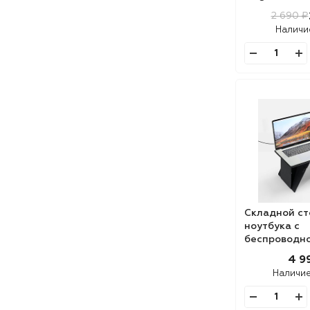
2 690 ₽
Наличи
Складной ст
ноутбука с
беспроводно
Kickstand Ta
4 9
Наличи