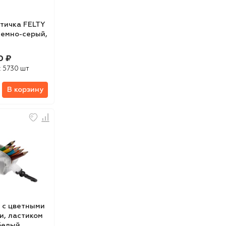
тичка FELTY
 темно-серый,
0 ₽
:
5730 шт
В корзину
 с цветными
, ластиком
 белый