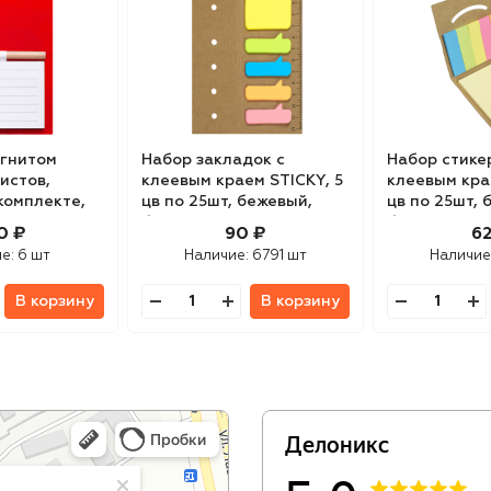
агнитом
Набор закладок с
Набор стике
истов,
клеевым краем STICKY, 5
клеевым кра
комплекте,
цв по 25шт, бежевый,
цв по 25шт, 
он
бумага
бумага
0 ₽
90 ₽
62
ие:
6 шт
Наличие:
6791 шт
Наличие
В корзину
В корзину