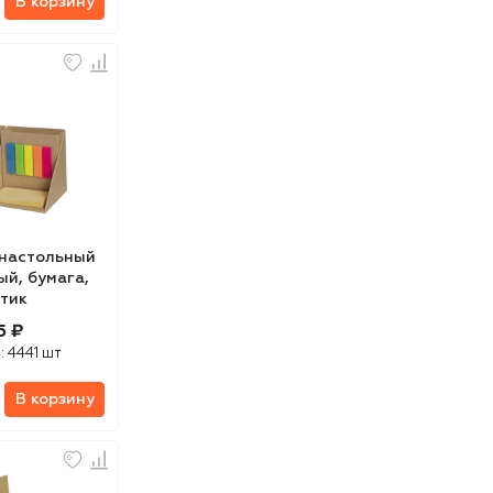
В корзину
 настольный
ый, бумага,
стик
5 ₽
:
4441 шт
В корзину