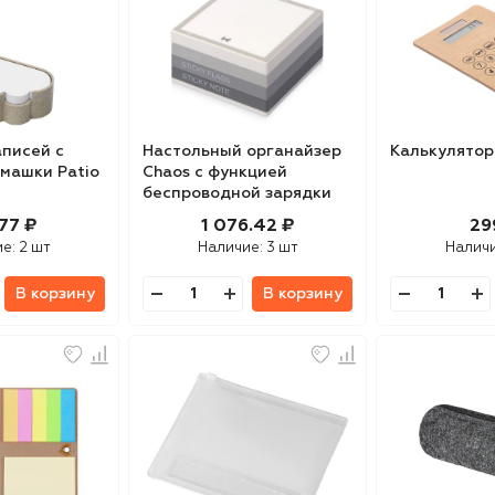
аписей с
Настольный органайзер
Калькулятор
машки Patio
Chaos с функцией
беспроводной зарядки
77 ₽
1 076.42 ₽
29
ие:
2 шт
Наличие:
3 шт
Налич
В корзину
В корзину