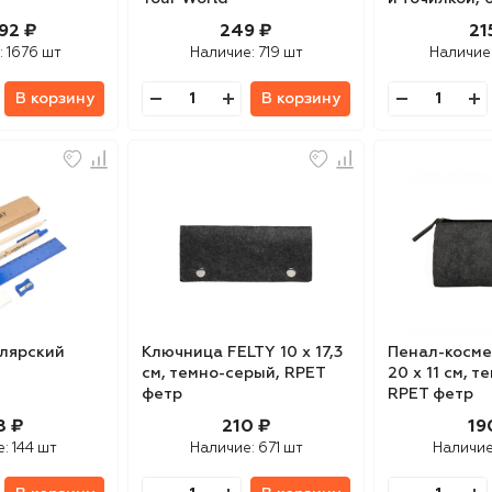
92 ₽
249 ₽
21
:
1676 шт
Наличие:
719 шт
Наличие
В корзину
В корзину
лярский
Ключница FELTY 10 х 17,3
Пенал-косме
см, темно-серый, RPET
20 х 11 см, 
фетр
RPET фетр
8 ₽
210 ₽
19
е:
144 шт
Наличие:
671 шт
Наличи