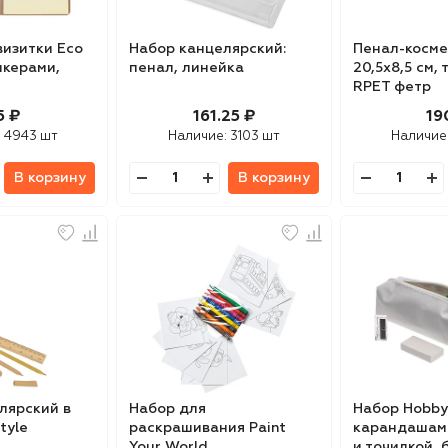
визитки Eco
Набор канцелярский:
Пенал-косме
икерами,
пенал, линейка
20,5х8,5 см,
RPET фетр
5 ₽
161.25 ₽
19
:
4943 шт
Наличие:
3103 шт
Наличие
В корзину
В корзину
лярский в
Набор для
Набор Hobby
tyle
раскрашивания Paint
карандашами
Your World
и точилкой,