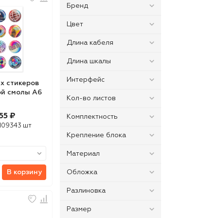
Бренд
Цвет
Длина кабеля
Длина шкалы
Интерфейс
х стикеров
ой смолы А6
Кол-во листов
55 ₽
Комплектность
109343 шт
Крепление блока
Материал
Обложка
В корзину
Разлиновка
Размер