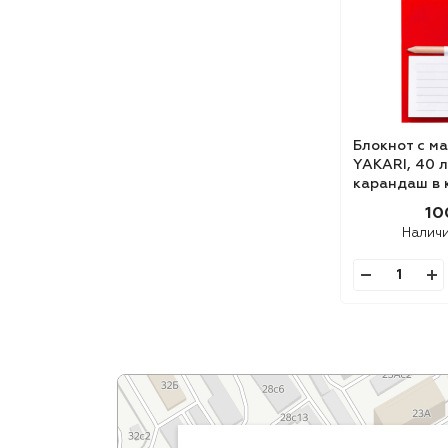
Блокнот с м
YAKARI, 40 л
карандаш в 
синий, карт
10
Налич