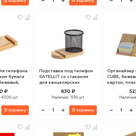
В корзину
В корзину
ля телефона
Подставка под телефон
Органайзер
ком бумаги
SATELLIT со стаканом
CUBE, бежев
 бежевый,
для канцелярских
картон, пла
ага
принадлежностей,
0 ₽
630 ₽
52
бежевый/черный,
:
4306 шт
Наличие:
1136 шт
Наличие
В корзину
В корзину