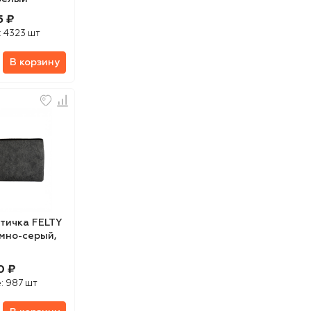
5 ₽
:
4323 шт
В корзину
тичка FELTY
темно-серый,
0 ₽
е:
987 шт