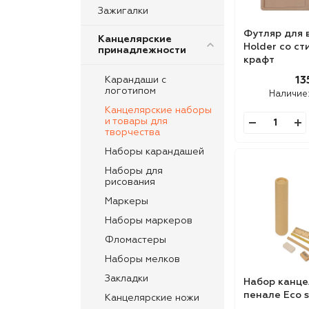
Зажигалки
Футляр для 
Канцелярские
Holder со ст
принадлежности
крафт
Карандаши с
13
логотипом
Наличие
Канцелярские наборы
и товары для
творчества
Наборы карандашей
Наборы для
рисования
Маркеры
Наборы маркеров
Фломастеры
Наборы мелков
Закладки
Набор канце
пенале Eco s
Канцелярские ножи