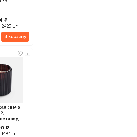
4 ₽
:
2423 шт
В корзину
ая свеча
.2,
 ветивер,
90 ₽
:
1484 шт