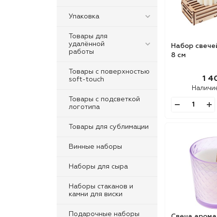
Упаковка
Товары для
удалённой
Набор свече
работы
8 см
Товары с поверхностью
1 4
soft-touch
Наличи
Товары с подсветкой
логотипа
Товары для сублимации
Винные наборы
Наборы для сыра
Наборы стаканов и
камни для виски
Подарочные наборы
Свеча арома