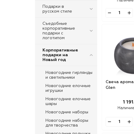
Наличие
Подарки в
русском стиле
Съедобные
корпоративные
подарки с
логотипом
Корпоративные
подарки на
Новый год
Новогодние гирлянды
и светильники
Свеча арома
Новогодние елочные
Glen
игрушки
Новогодние елочные
1 191
шары
Наличие
Новогодние наборы
Новогодние наборы
для творчества
Новогодние подушки