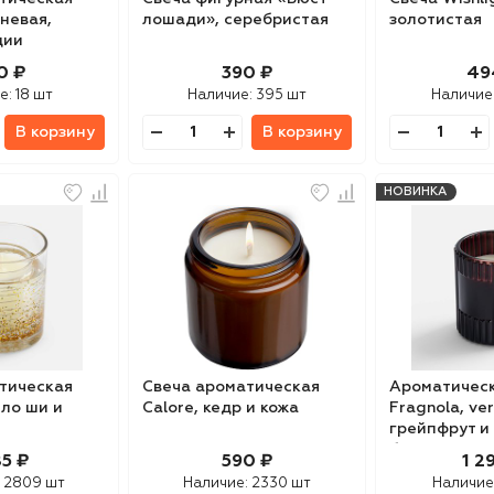
еневая,
лошади», серебристая
золотистая
ции
0 ₽
390 ₽
49
е:
18 шт
Наличие:
395 шт
Наличие
В корзину
В корзину
НОВИНКА
тическая
Свеча ароматическая
Ароматическ
сло ши и
Calore, кедр и кожа
Fragnola, ver
грейпфрут и
бордовая
85 ₽
590 ₽
1 2
:
2809 шт
Наличие:
2330 шт
Наличие