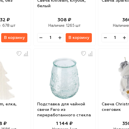
s, без
Свеча Kniteam, клубок,
Свеча Sparkl
белый
32 ₽
308 ₽
36
е:
678 шт
Наличие:
1265 шт
Наличие
В корзину
В корзину
m, елка,
Подставка для чайной
Свеча Christ
свечи Faro из
снеговик
переработанного стекла
8 ₽
1 144 ₽
35