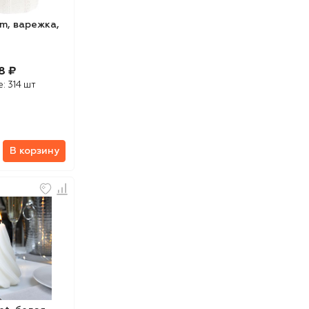
m, варежка,
8 ₽
е:
314 шт
В корзину