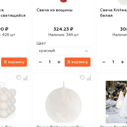
са
Свеча из вощины
Свеча Knitea
 светящийся
белая
90 ₽
324.23 ₽
30
е:
426 шт
Наличие:
344 шт
Наличи
Цвет
В корзину
В корзину