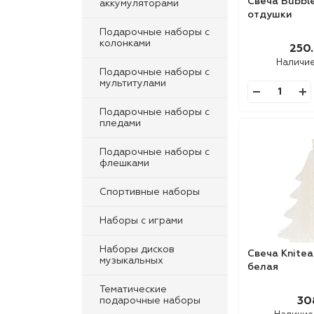
Свеча Bubble
аккумуляторами
отдушки
Подарочные наборы с
колонками
250.
Наличи
Подарочные наборы с
мультитулами
Подарочные наборы с
пледами
Подарочные наборы с
флешками
Спортивные наборы
Наборы с играми
Наборы дисков
Свеча Knitea
музыкальных
белая
Тематические
подарочные наборы
30