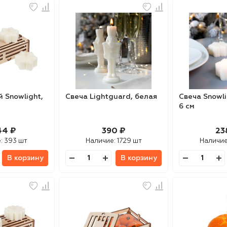
 Snowlight,
Свеча Lightguard, белая
Свеча Snowli
6 см
44 ₽
390 ₽
23
е:
393 шт
Наличие:
1729 шт
Наличи
В корзину
В корзину