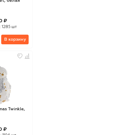
et, белая
0 ₽
:
1285 шт
В корзину
mas Twinkle,
0 ₽