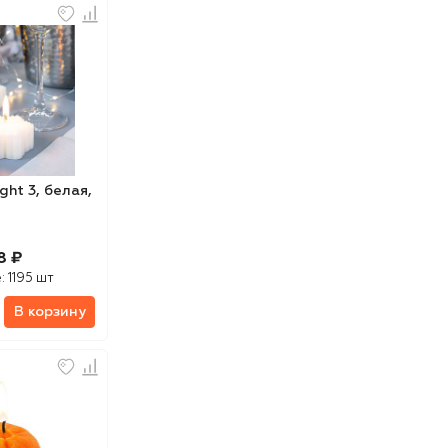
ght 3, белая,
8 ₽
е:
1195 шт
В корзину