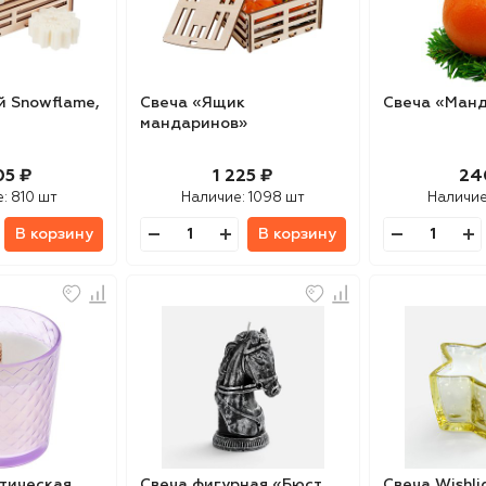
й Snowflame,
Свеча «Ящик
Свеча «Ман
мандаринов»
05 ₽
1 225 ₽
24
е:
810 шт
Наличие:
1098 шт
Наличи
В корзину
В корзину
тическая
Свеча фигурная «Бюст
Свеча Wishli