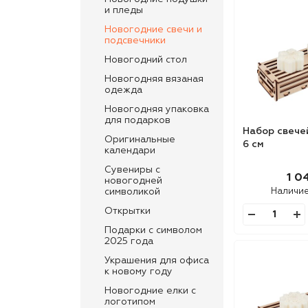
и пледы
Новогодние свечи и
подсвечники
Новогодний стол
Новогодняя вязаная
одежда
Новогодняя упаковка
для подарков
Набор свечей
Оригинальные
6 см
календари
Сувениры с
1 0
новогодней
Наличи
символикой
Открытки
Подарки с символом
2025 года
Украшения для офиса
к новому году
Новогодние елки с
логотипом