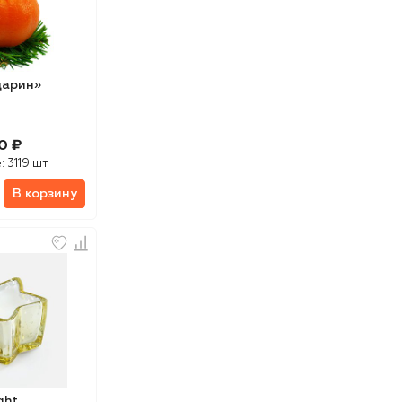
дарин»
0 ₽
е:
3119 шт
В корзину
ght,