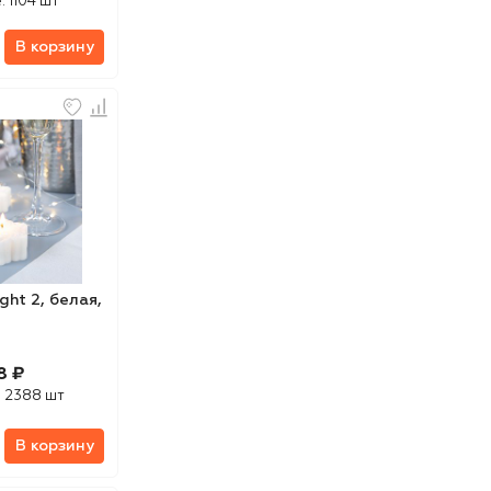
е:
1104 шт
В корзину
ght 2, белая,
8 ₽
:
2388 шт
В корзину