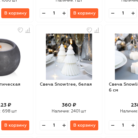
:
1686 шт
Наличие:
1 шт
Наличи
В корзину
В корзину
тическая
Свеча Snowtree, белая
Свеча Snowli
6 см
.23 ₽
360 ₽
23
:
698 шт
Наличие:
2401 шт
Наличие
В корзину
В корзину