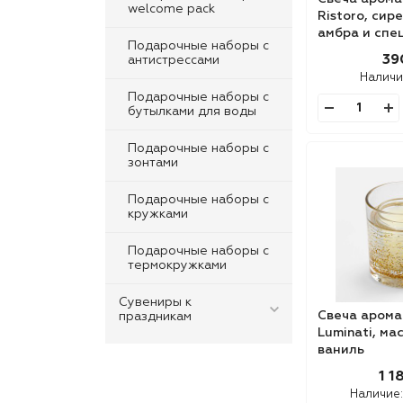
welcome pack
Ristoro, сир
амбра и спе
Подарочные наборы с
39
антистрессами
Наличи
Подарочные наборы с
бутылками для воды
Подарочные наборы с
зонтами
Подарочные наборы с
кружками
Подарочные наборы с
термокружками
Сувениры к
Свеча арома
праздникам
Luminati, ма
ваниль
1 1
Наличие