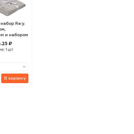
набор Re:y.
ом,
м и набором
вания
.25 ₽
ие:
1 шт
В корзину