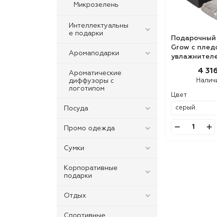
Микрозелень
Интеллектуальны
е подарки
Подарочный 
Grow с плед
Аромаподарки
увлажнителе
для выращи
4 316
Ароматические
диффузоры с
Налич
логотипом
Цвет
Посуда
Промо одежда
Сумки
Корпоративные
подарки
Отдых
Спортивные