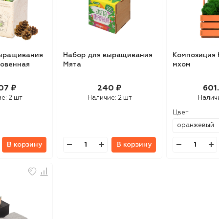
выращивания
Набор для выращивания
Композиция 
новенная
Мята
мхом
07 ₽
240 ₽
601.
ие:
2 шт
Наличие:
2 шт
Налич
Цвет
В корзину
В корзину