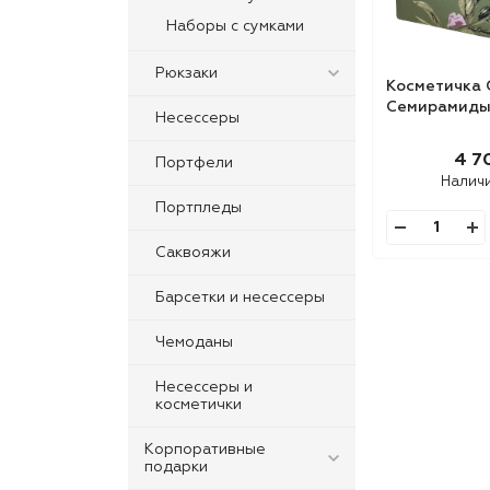
Наборы с сумками
Рюкзаки
Косметичка
Семирамид
Несессеры
4 7
Портфели
Налич
Портпледы
Саквояжи
Барсетки и несессеры
Чемоданы
Несессеры и
косметички
Корпоративные
подарки