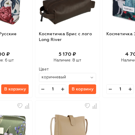
Русские
Косметичка Брис с лого
Косметичка 
Long River
00 ₽
5 170 ₽
4 7
ие:
6 шт
Наличие:
8 шт
Налич
Цвет
В корзину
В корзину