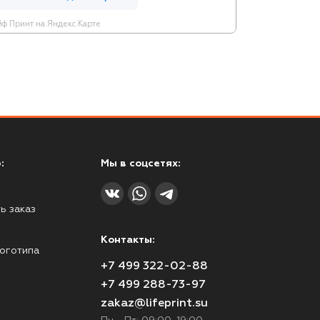
ф Принт на Яндекс.Карте
:
Мы в соцсетях:
ь заказ
Контакты:
оготипа
+7 499 322-02-88
+7 499 288-73-97
zakaz@lifeprint.su