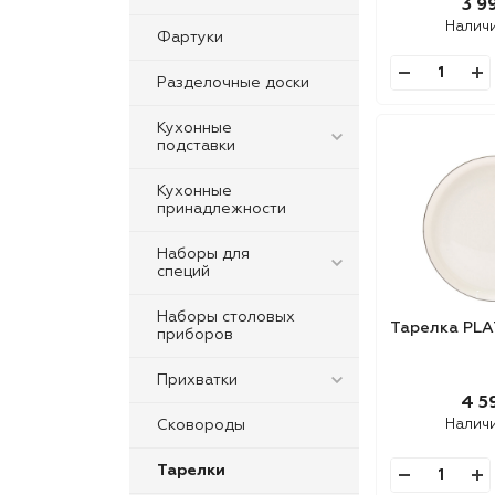
3 9
Налич
Фартуки
Разделочные доски
Кухонные
подставки
Кухонные
принадлежности
Наборы для
специй
Наборы столовых
Тарелка PLA
приборов
Прихватки
4 5
Сковороды
Налич
Тарелки