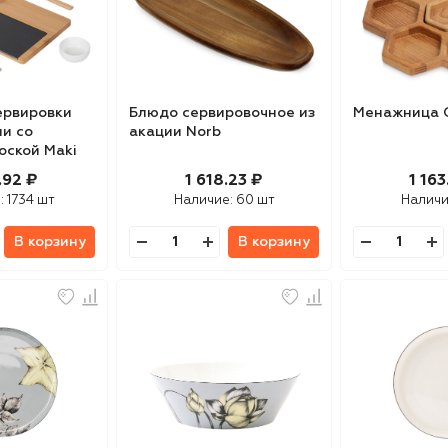
ервировки
Блюдо сервировочное из
Менажница 
ши со
акации Norb
оской Maki
.92 ₽
1 618.23 ₽
1 163
:
1734 шт
Наличие:
60 шт
Наличи
В корзину
В корзину