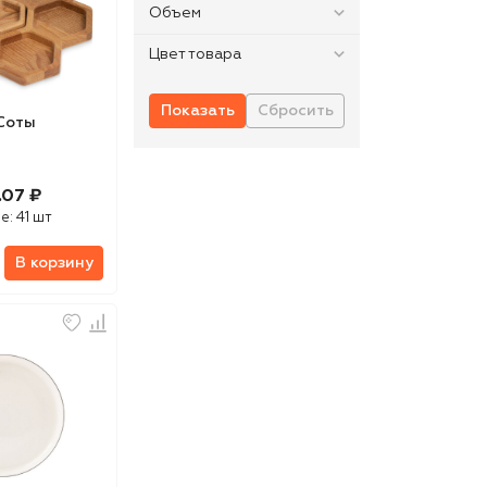
Объем
Цвет товара
Соты
.07 ₽
е:
41 шт
В корзину