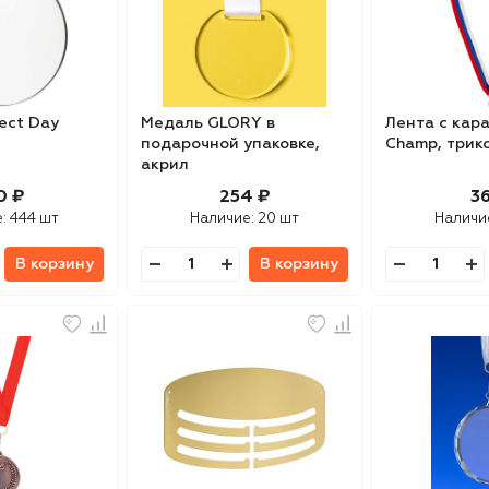
ect Day
Медаль GLORY в
Лента с кар
подарочной упаковке,
Champ, трик
акрил
0 ₽
254 ₽
36
е:
444 шт
Наличие:
20 шт
Наличи
В корзину
В корзину