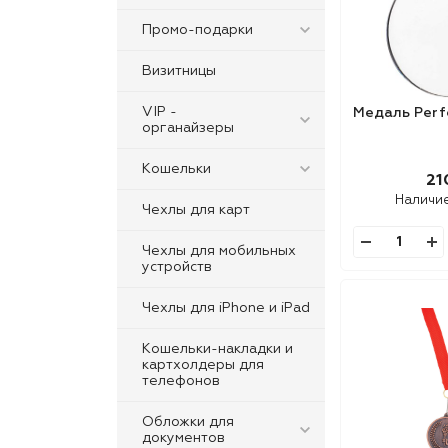
Промо-подарки
Визитницы
VIP -
Медаль Perf
oрганайзеры
Кошельки
21
Наличи
Чехлы для карт
Чехлы для мобильных
устройств
Чехлы для iPhone и iPad
Кошельки-накладки и
картхолдеры для
телефонов
Обложки для
документов