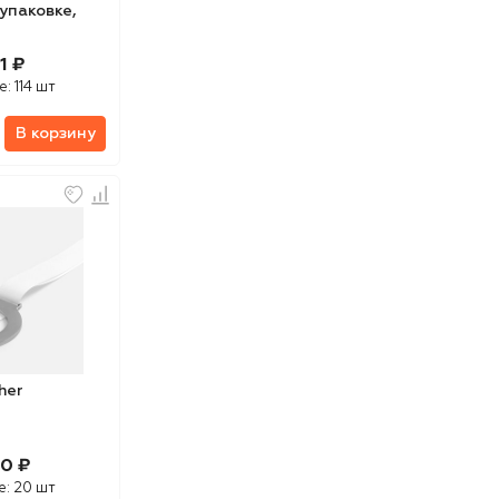
упаковке,
1 ₽
е:
114 шт
В корзину
her
60 ₽
е:
20 шт