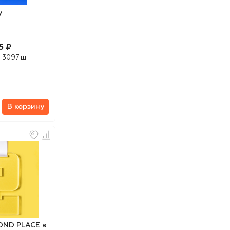
y
5 ₽
:
3097 шт
В корзину
OND PLACE в