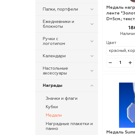
Медаль нагр
Папки, портфели
ленте "Золото
D=5см.; текс
Ежедневники и
лазерная гр
блокноты
18
шелкограф
Наличи
Ручки с
Цвет
логотипом
Календари
Настольные
аксессуары
Награды
Значки и флаги
Кубки
Медали
Наградные плакетки и
панно
Медаль Sum