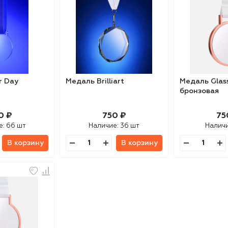
r Day
Медаль Brilliart
Медаль Glass
бронзовая
0 ₽
750 ₽
75
е:
66 шт
Наличие:
36 шт
Налич
В корзину
В корзину