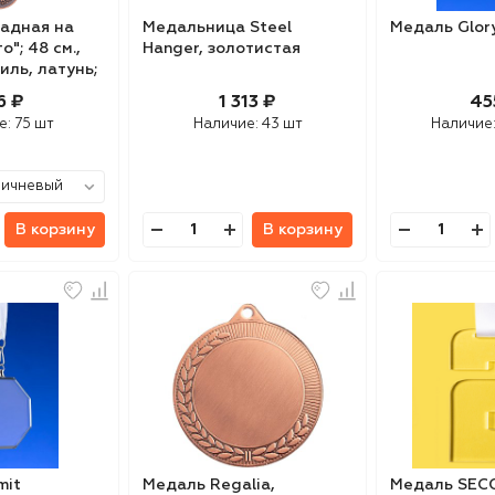
адная на
Медальница Steel
Медаль Glor
"; 48 см.,
Hanger, золотистая
тиль, латунь;
авировка,
6 ₽
1 313 ₽
45
е:
75 шт
Наличие:
43 шт
Наличие
В корзину
В корзину
mit
Медаль Regalia,
Медаль SEC