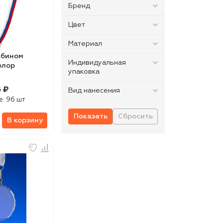
Бренд
Цвет
Материал
абином
Индивидуальная
олор
упаковка
 ₽
Вид нанесения
е:
96 шт
В корзину