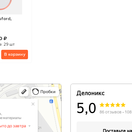
sford,
0 ₽
е:
29 шт
В корзину