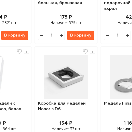
большая, бронзовая
подарочной 
акрил
4 ₽
175 ₽
42
:
2321 шт
Наличие:
575 шт
Наличи
В корзину
В корзину
едали с
Коробка для медалей
Медаль Finis
bon, белая
Honoris D6
0 ₽
134 ₽
1 1
:
664 шт
Наличие:
37 шт
Наличи