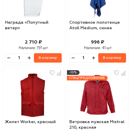
Награда «Попутный
Спортивное полотенце
ветер»
Atoll Medium, синее
2 710 ₽
996 ₽
Наличие:
191 шт
Наличие:
41 шт
В корзину
В корзину
-10%
СПЕЦПРЕДЛОЖЕНИЕ
Жилет Worker, красный
Ветровка мужская Mistral
210, красная