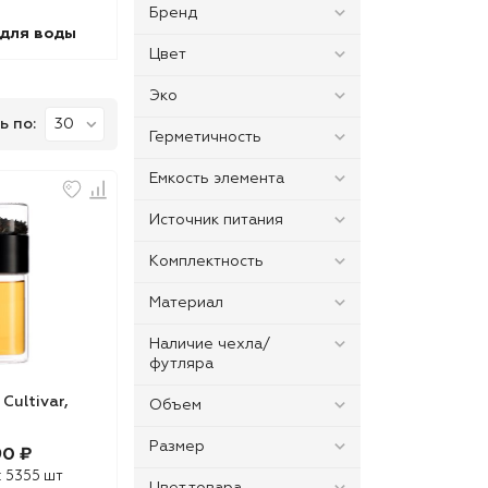
Бренд
 для воды
Цвет
Эко
ь по:
Герметичность
Емкость элемента
Источник питания
Комплектность
Материал
Наличие чехла/
футляра
Cultivar,
Объем
Размер
90 ₽
:
5355 шт