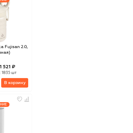
 Fujisan 2.0,
чная)
1 521 ₽
:
1835 шт
В корзину
НИЕ