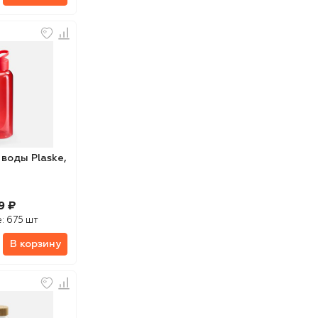
воды Plaske,
9 ₽
е:
675 шт
В корзину