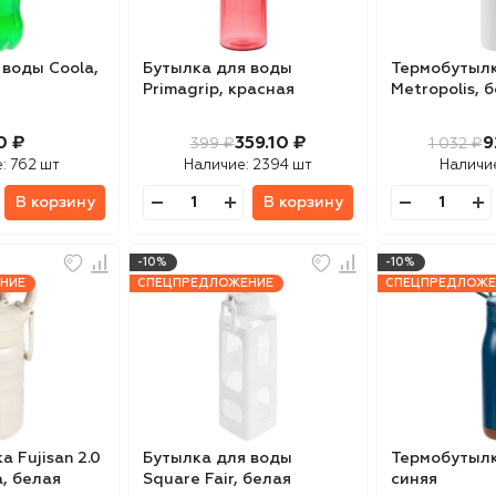
 воды Coola,
Бутылка для воды
Термобутыл
Primagrip, красная
Metropolis, 
0 ₽
359.10 ₽
9
399 ₽
1 032 ₽
е:
762 шт
Наличие:
2394 шт
Наличи
В корзину
В корзину
-10%
-10%
НИЕ
СПЕЦПРЕДЛОЖЕНИЕ
СПЕЦПРЕДЛОЖЕ
 Fujisan 2.0
Бутылка для воды
Термобутылк
, белая
Square Fair, белая
синяя