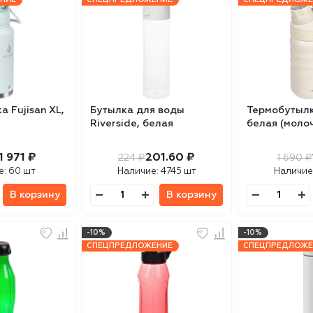
 Fujisan XL,
Бутылка для воды
Термобутылка
Riverside, белая
белая (моло
1 971 ₽
201.60 ₽
224 ₽
1 690 ₽
е:
60 шт
Наличие:
4745 шт
Наличие
В корзину
В корзину
-10%
-10%
СПЕЦПРЕДЛОЖЕНИЕ
СПЕЦПРЕДЛОЖЕ