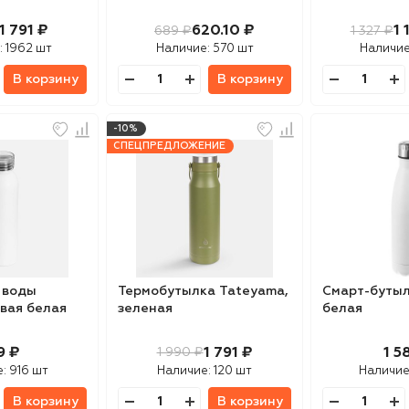
1 791 ₽
620.10 ₽
1 
689 ₽
1 327 ₽
:
1962 шт
Наличие:
570 шт
Наличие
В корзину
В корзину
-10%
СПЕЦПРЕДЛОЖЕНИЕ
 воды
Термобутылка Tateyama,
Смарт-бутылк
овая белая
зеленая
белая
9 ₽
1 791 ₽
1 5
1 990 ₽
е:
916 шт
Наличие:
120 шт
Наличие
В корзину
В корзину