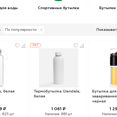
для воды
Спортивные бутылки
Бутылки
:
Показыват
ХИТ
p, белая
Термобутылка Glendale,
Бутылка для
белая
заваривания 
черная
9 ₽
1 061 ₽
1 2
е:
825 шт
Наличие:
881 шт
Наличие