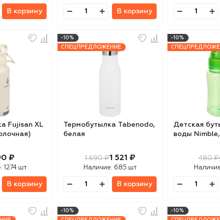
В корзину
В корзину
-10%
-10%
СПЕЦПРЕДЛОЖЕНИЕ
СПЕЦПРЕДЛОЖЕ
 Fujisan XL
Термобутылка Tabenodo,
Детская бут
молочная)
белая
воды Nimble
90 ₽
1 521 ₽
1 690 ₽
480 ₽
:
1274 шт
Наличие:
685 шт
Наличи
В корзину
В корзину
-10%
-10%
НИЕ
СПЕЦПРЕДЛОЖЕНИЕ
СПЕЦПРЕДЛОЖЕ