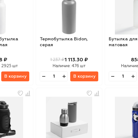
бутылка
Термобутылка Bidon,
Бутылка для
елая
серая
матовая
8 ₽
1 113.30 ₽
85
1 237 ₽
:
2925 шт
Наличие:
476 шт
Наличие
В корзину
В корзину