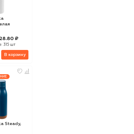
ка
белая
28.80 ₽
е:
315 шт
В корзину
НИЕ
а Steady,