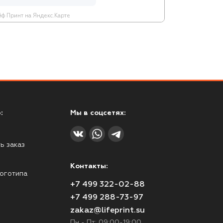
ф Принт на Яндекс.Карте
:
Мы в соцсетях:
ь заказ
Контакты:
оготипа
+7 499 322-02-88
+7 499 288-73-97
zakaz@lifeprint.su
Пн - Пт: 09:00-19:00