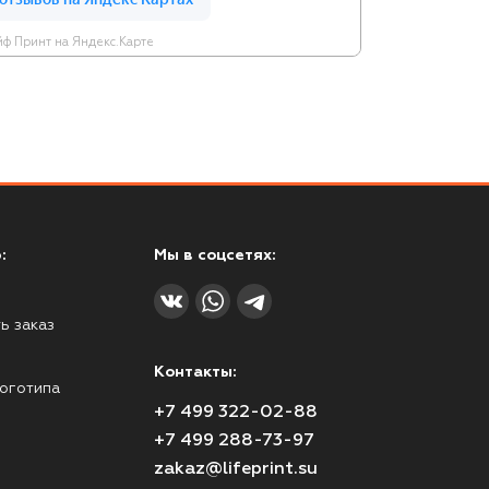
ф Принт на Яндекс.Карте
:
Мы в соцсетях:
ь заказ
Контакты:
оготипа
+7 499 322-02-88
+7 499 288-73-97
zakaz@lifeprint.su