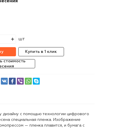
несения
шт
ну
Купить в 1 клик
ь стоимость
есения
у дизайну с помощью технологии цифрового
есена специальная пленка. Изображение
рмопрессом — пленка плавится, и бумага с