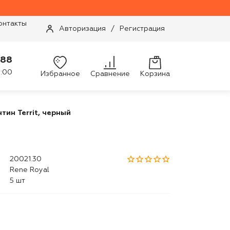
онтакты
Авторизация
/
Регистрация
-88
9:00
Избранное
Сравнение
Корзина
тин Territ, черный
20021.30
Rene Royal
5 шт