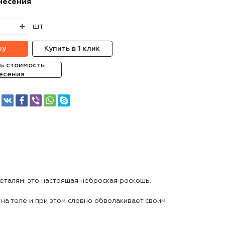
несения
шт
ну
Купить в 1 клик
ь стоимость
есения
деталям: это настоящая неброская роскошь.
на теле и при этом словно обволакивает своим