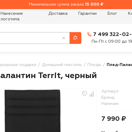
Минимальная сумма заказа
15 000 ₽
Нанесение
Доставка
Гарантии
Блог
К
логотипа
7 499 322-02
Пн-Пт с 09:00 до 1
рьерные подарки
Домашний текстиль
Пледы
Плед-Палан
алантин Territ, черный
Артикул
Бренд
Наличие
7 990 ₽