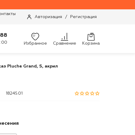
онтакты
Авторизация
/
Регистрация
-88
9:00
Избранное
Сравнение
Корзина
аз Pluche Grand, S, акрил
18245.01
несения