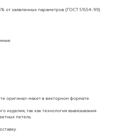
3% от заявленных параметров (ГОСТ 51554-99).
нные.
аете оригинал-макет в векторном формате.
го изделия, так как технология вывязывания
ветных петель.
оставку.