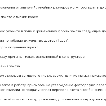
лонения от значений линейных размеров могут составлять до 
 пакете с липким краем.
рос, укажите в поле «Примечание» формы заказа следующие да
ия по таблице актуальных цветов (1 цвет).
срок получения тиража.
казу оригинал-макет, выполненный в конструкторе.
ения заказа
ком заказа вы согласуете тираж, сроки, наличие пряжи, присыл
м заказ в работу, присылаем на утверждение фотографию перво
ном изделии не подразумевает перевод макета в комбинацию ц
отовый заказ на склад, проверяем, упаковываем и передаем в д