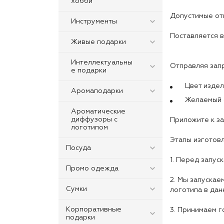
хобби
Допустимые отк
Инструменты
Поставляется в
Живые подарки
Интеллектуальны
Отправляя зап
е подарки
Цвет издел
Аромаподарки
Желаемый 
Ароматические
диффузоры с
Приложите к за
логотипом
Этапы изготовл
Посуда
1. Перед запус
Промо одежда
2. Мы запускае
Сумки
логотипа в дан
Корпоративные
3. Принимаем г
подарки