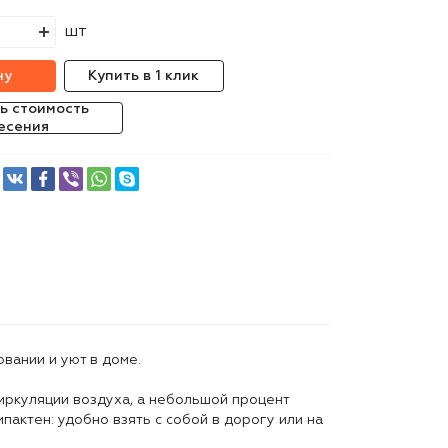
шт
ну
Купить в 1 клик
ь стоимость
есения
вании и уют в доме.
иркуляции воздуха, а небольшой процент
пактен: удобно взять с собой в дорогу или на