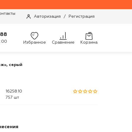
онтакты
Авторизация
/
Регистрация
-88
9:00
Избранное
Сравнение
Корзина
ж», серый
16258.10
757 шт
несения